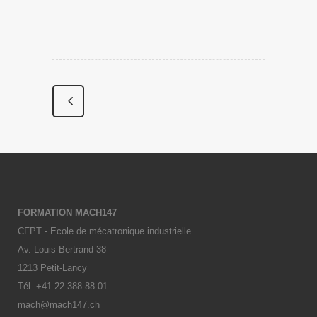
FORMATION MACH147
CFPT - Ecole de mécatronique industrielle
Av. Louis-Bertrand 38
1213 Petit-Lancy
Tél. +41 22 388 88 01
mach@mach147.ch