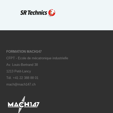
FORMATION MACH147
CFPT - Ecole de mécatronique industrielle
Av. Louis-Bertrand 38
1213 Petit-Lancy
Tél. +41 22 388 88 01
mach@mach147.ch