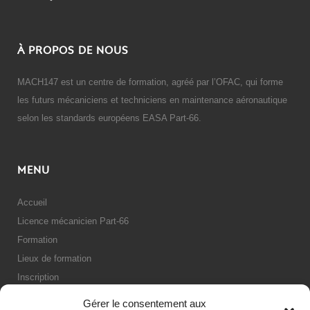
À PROPOS DE NOUS
MACH147 est un centre de formation, agréé par l’OFAC, qui forme
les futurs mécaniciens et techniciens en maintenance aéronautique
selon les standards européens EASA Part-66.
MENU
Accueil
Licence mécanicien Part-66
Formation
Lieux de formation
Inscription
Politique de confidentialité
Gérer le consentement aux